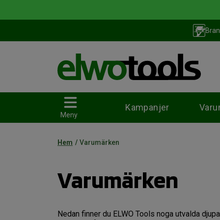
Bran
Kampanjer
Varu
Meny
Mätinstrument
Hem
/
Varumärken
Laserinstrument
Varumärken
Maskiner & verktyg
Nedan finner du ELWO Tools noga utvalda djupa