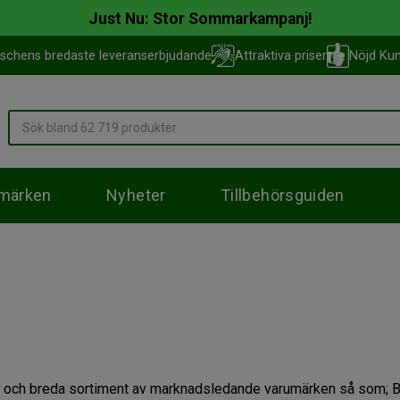
Just Nu: Stor Sommarkampanj!
schens bredaste leveranserbjudande
Attraktiva priser
Nöjd Kun
märken
Nyheter
Tillbehörsguiden
 och breda sortiment av marknadsledande varumärken så som; Bo