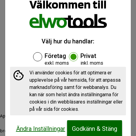
Välkommen till
Välj hur du handlar:
Företag
Privat
exkl. moms
inkl. moms
Vi använder cookies för att optimera er
upplevelse på vår hemsida, för att anpassa
marknadsföring samt för webbanalys. Du
kan när som helst ändra inställningarna för
cookies i din webbläsares inställningar eller
på vår sida för cookies.
Application error: a client-side exception has occurred (see the
Ändra Inställningar
Godkänn & Stäng
browser console for more information)
.