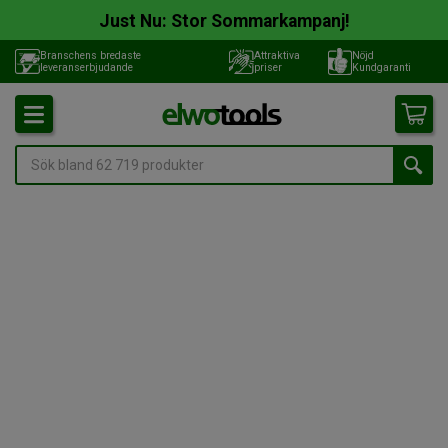
Just Nu: Stor Sommarkampanj!
Branschens bredaste
Attraktiva
Nöjd
leveranserbjudande
priser
Kundgaranti