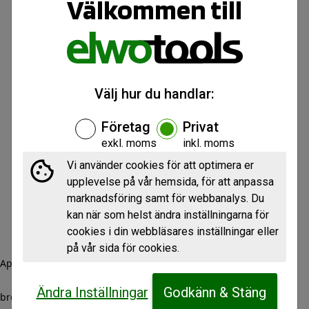
Välkommen till
Välj hur du handlar:
Företag
Privat
exkl. moms
inkl. moms
Vi använder cookies för att optimera er
upplevelse på vår hemsida, för att anpassa
marknadsföring samt för webbanalys. Du
kan när som helst ändra inställningarna för
cookies i din webbläsares inställningar eller
på vår sida för cookies.
Application error: a client-side exception has occurred (see the
Ändra Inställningar
Godkänn & Stäng
browser console for more information)
.