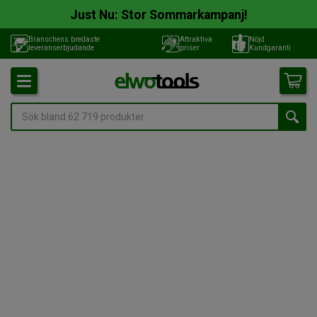
Just Nu: Stor Sommarkampanj!
Branschens bredaste
Attraktiva
Nöjd
leveranserbjudande
priser
Kundgaranti