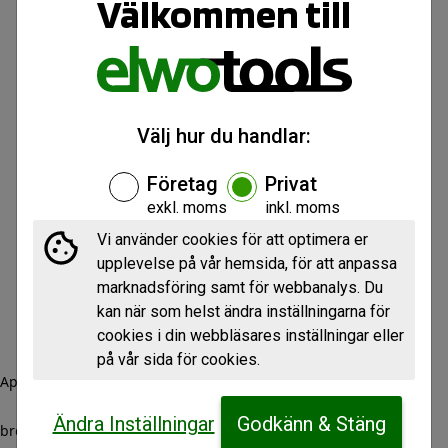
Välkommen till
Välj hur du handlar:
Företag
Privat
exkl. moms
inkl. moms
Vi använder cookies för att optimera er
upplevelse på vår hemsida, för att anpassa
marknadsföring samt för webbanalys. Du
kan när som helst ändra inställningarna för
cookies i din webbläsares inställningar eller
på vår sida för cookies.
Application error: a client-side exception has occurred (see the
Ändra Inställningar
Godkänn & Stäng
browser console for more information)
.