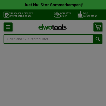
Just Nu: Stor Sommarkampanj!
Branschens bredaste
Attraktiva
Nöjd
leveranserbjudande
priser
Kundgaranti