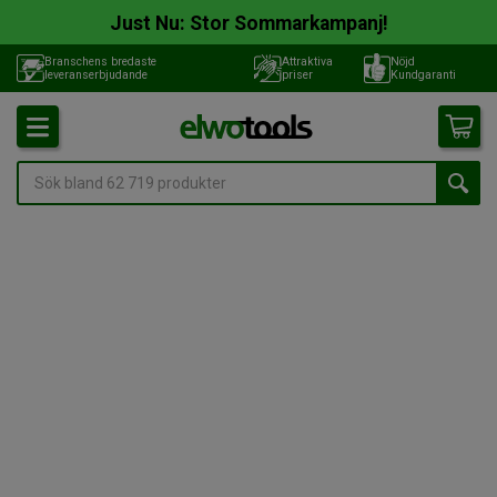
Just Nu: Stor Sommarkampanj!
Branschens bredaste
Attraktiva
Nöjd
leveranserbjudande
priser
Kundgaranti