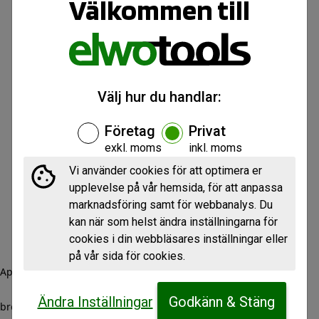
Välkommen till
Välj hur du handlar:
Företag
Privat
exkl. moms
inkl. moms
Vi använder cookies för att optimera er
upplevelse på vår hemsida, för att anpassa
marknadsföring samt för webbanalys. Du
kan när som helst ändra inställningarna för
cookies i din webbläsares inställningar eller
på vår sida för cookies.
Application error: a client-side exception has occurred (see the
Ändra Inställningar
Godkänn & Stäng
browser console for more information)
.