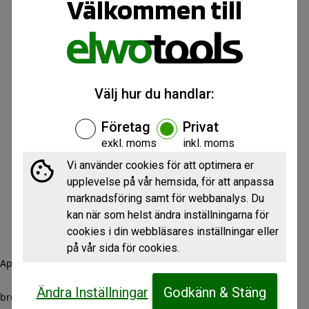
Välkommen till
Välj hur du handlar:
Företag
Privat
exkl. moms
inkl. moms
Vi använder cookies för att optimera er
upplevelse på vår hemsida, för att anpassa
marknadsföring samt för webbanalys. Du
kan när som helst ändra inställningarna för
cookies i din webbläsares inställningar eller
på vår sida för cookies.
Application error: a client-side exception has occurred (see the
Ändra Inställningar
Godkänn & Stäng
browser console for more information)
.