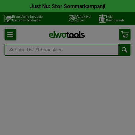
Just Nu: Stor Sommarkampanj!
Branschens bredaste
Attraktiva
Nöjd
leveranserbjudande
priser
Kundgaranti