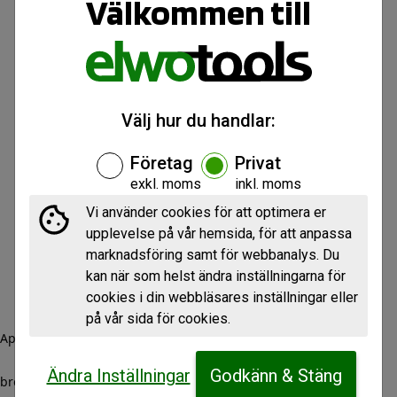
Välkommen till
Välj hur du handlar:
Företag
Privat
exkl. moms
inkl. moms
Vi använder cookies för att optimera er
upplevelse på vår hemsida, för att anpassa
marknadsföring samt för webbanalys. Du
kan när som helst ändra inställningarna för
cookies i din webbläsares inställningar eller
på vår sida för cookies.
Application error: a client-side exception has occurred (see the
Ändra Inställningar
Godkänn & Stäng
browser console for more information)
.