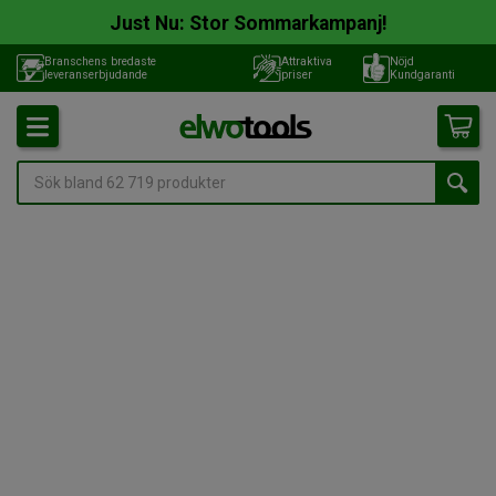
Just Nu: Stor Sommarkampanj!
Branschens bredaste
Attraktiva
Nöjd
leveranserbjudande
priser
Kundgaranti