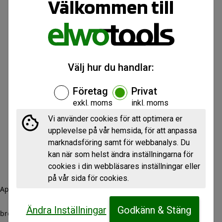
Välkommen till
Välj hur du handlar:
Företag
Privat
exkl. moms
inkl. moms
Vi använder cookies för att optimera er
upplevelse på vår hemsida, för att anpassa
marknadsföring samt för webbanalys. Du
kan när som helst ändra inställningarna för
cookies i din webbläsares inställningar eller
på vår sida för cookies.
Application error: a client-side exception has occurred (see the
Ändra Inställningar
Godkänn & Stäng
browser console for more information)
.