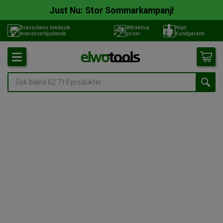
Just Nu: Stor Sommarkampanj!
Branschens bredaste
Attraktiva
Nöjd
leveranserbjudande
priser
Kundgaranti