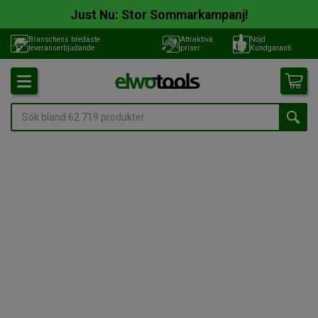
Just Nu: Stor Sommarkampanj!
Branschens bredaste
Attraktiva
Nöjd
leveranserbjudande
priser
Kundgaranti