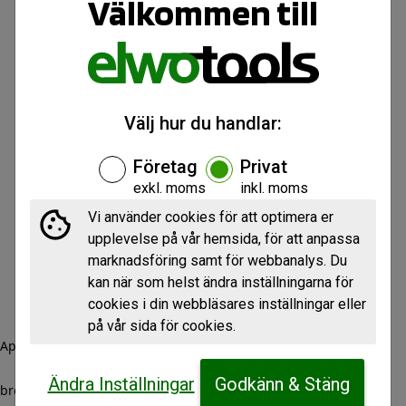
Välkommen till
Välj hur du handlar:
Företag
Privat
exkl. moms
inkl. moms
Vi använder cookies för att optimera er
upplevelse på vår hemsida, för att anpassa
marknadsföring samt för webbanalys. Du
kan när som helst ändra inställningarna för
cookies i din webbläsares inställningar eller
på vår sida för cookies.
Application error: a client-side exception has occurred (see the
Ändra Inställningar
Godkänn & Stäng
browser console for more information)
.