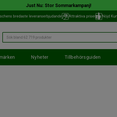
Just Nu: Stor Sommarkampanj!
schens bredaste leveranserbjudande
Attraktiva priser
Nöjd Kun
märken
Nyheter
Tillbehörsguiden