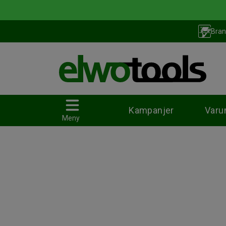
Bran
Kampanjer
Varu
Meny
Mätinstrument
Laserinstrument
Maskiner & verktyg