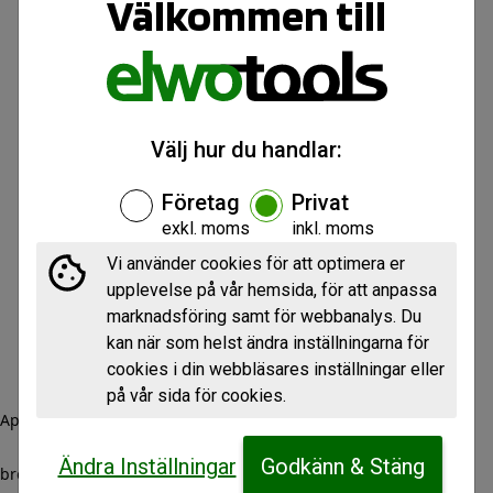
Välkommen till
Välj hur du handlar:
Företag
Privat
exkl. moms
inkl. moms
Vi använder cookies för att optimera er
upplevelse på vår hemsida, för att anpassa
marknadsföring samt för webbanalys. Du
kan när som helst ändra inställningarna för
cookies i din webbläsares inställningar eller
på vår sida för cookies.
Application error: a client-side exception has occurred (see the
Ändra Inställningar
Godkänn & Stäng
browser console for more information)
.