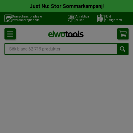
Just Nu: Stor Sommarkampanj!
Branschens bredaste
Attraktiva
Nöjd
leveranserbjudande
priser
Kundgaranti