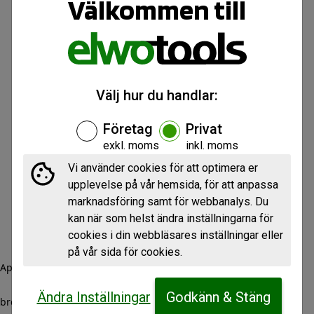
Välkommen till
Välj hur du handlar:
Företag
Privat
exkl. moms
inkl. moms
Vi använder cookies för att optimera er
upplevelse på vår hemsida, för att anpassa
marknadsföring samt för webbanalys. Du
kan när som helst ändra inställningarna för
cookies i din webbläsares inställningar eller
på vår sida för cookies.
Application error: a client-side exception has occurred (see the
Ändra Inställningar
Godkänn & Stäng
browser console for more information)
.