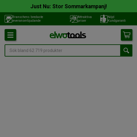
Just Nu: Stor Sommarkampanj!
Branschens bredaste
Attraktiva
Nöjd
leveranserbjudande
priser
Kundgaranti